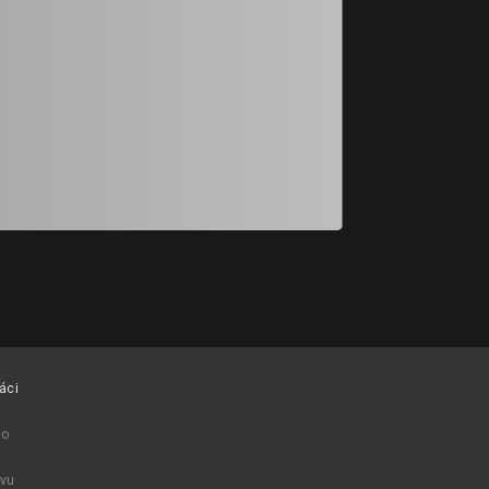
#16
Demi-CoolCats #7
@Demi-Cat Fest
áci
ro
avu