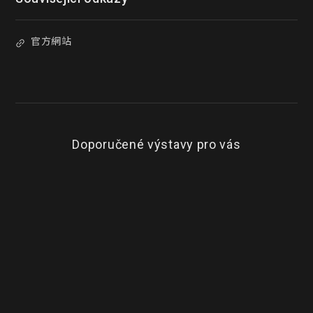
官方網站
Doporučené výstavy pro vás
TOP
Vybrané
5