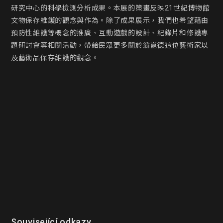
研究中心的科學檢測分析成果。本展的策畫反映21世紀博物館
文物保存維護的觀念與作為。除了成果展示，我們也希望藉由
預防性維護等概念的推廣、互動遊戲的設計、紀錄片和修護專
題研討會等相關活動，帶給民眾更多關於翁崑德這位藝術家以
及藝術品保存維護的觀念。
Související odkazy