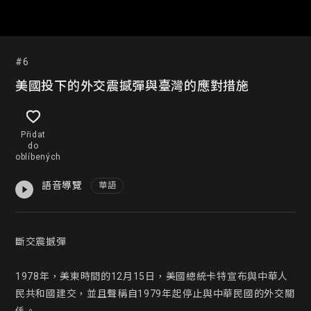
#6
美國投下的外交震撼彈與臺灣的應對措施
Přidat
do
oblíbených
語音導覽
華語
斷交震撼彈

1978年，美東時間的12月15日，美國總統卡特宣布與中華人
民共和國建交，並且聲稱自1979年起停止與中華民國的外交關