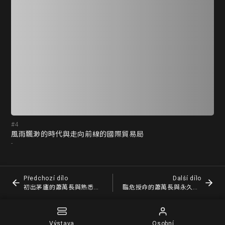
#4
#5
風雨飄渺的時代與走向前線的國際貿易局
初
-
-
Předchozí dílo
Další dílo
初出茅廬的蕭萬長與熟悉的談判對象
臨危授命的蕭萬長與永久最惠國待遇的計畫
Výstava
Osobní