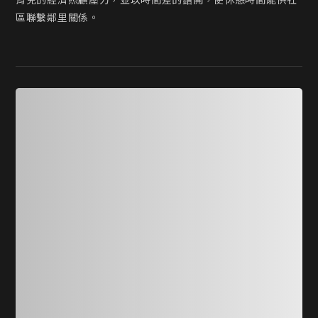
育兒的經濟照顧壓力，並以時間差的錯開，使休憩時間能供社
區聯繫鄰里關係。
