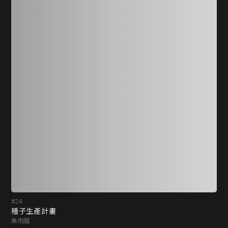
#24
#2
種子生產計畫
自
吳雨庭
連