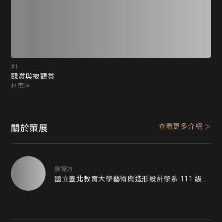
#1
#2
觀賞與被觀賞
空
林宗輝
劉
查看更多介紹
關於策展
展覽方
國立臺北教育大學藝術與造形設計學系 111 級藝術組