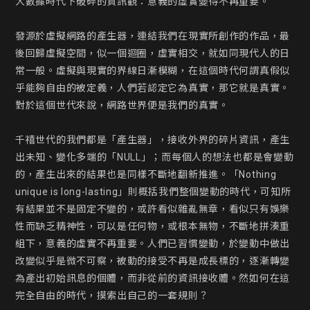
大數據時代下破碎的資訊觀：意義的虛實變得不再重要。

發源於虛擬網路的產生器，連結我們在現實所創作的作品，最
後回歸虛擬空間，似一個迴圈，虛實相交，就如同現代人的日
常一般。虛擬與現實的界線日漸模糊，在這個時代何謂真假似
乎能夠自由的被定義，人們若認定它為真實，那它就是真實。
對於這個世代來說，網路世界便是我們的真實。

千禧世代的我們都是「產生器」，接收外界的碎片資訊，產生
出未知、變化多端的「NULL」；而每個人的想法也都是會變動
的，產生出來的結果也是同樣不斷地翻新推進。「Nothing 
unique is long-lasting」則概括我們整個變動的時代，可知所
有結果並不是固定不變的，或許看似雜亂無章，看似只有娛樂
性而缺乏精神性，可以是任何物，或根本無物，不斷地拼湊重
組下，意義的虛實不再重要。人們已習慣變動，於變動中做出
改變似乎是微不可察，被動的接受不再是成長標的，逐漸轉變
為產出初始訊息的個體，而非從前的資訊接收體。然如何在這
完全自由的時代，摸索出自己的一套規則？
