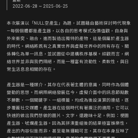
展期
2022-06-28 ~ 2025-06-25
本次展演以「NULL空產生」為題，試圖藉由藝術探討時代現象
—每個個體都是產生器，以各自的思考模式及價值觀，自身與
外來衝突、融合，進而製造出獨特的產物，這是個屬於產生器
的時代。網絡將既有之真實世界與虛擬世界中的所有存在、關
係轉化為單一訊息，並試圖從中建構秩序基模。綜觀而言，網
絡世界並非與我們隔絕，而是一種富有流動性、柔軟性，與日
常生活息息相關的存在。

產生器是一種媒介，其存在代表著主體的意識，同時作為個體
變動的思想。而網際網絡發展迄今，虛擬介面中的訊息節點數
不勝數，一個關鍵字、一組標籤，均成為後設演算的連結，逐
步覆蓋社交媒體。產生器在這個時代有著廣泛的運用，它可以
快速的做出我們想做的圖片、文字，還趣味十足，例如：梗圖
產生器、唬爛產生器。因為其拼湊重組後的結果極富娛樂性，
產出的內容似是而非，甚至毫無邏輯可言，其存在本身反映了