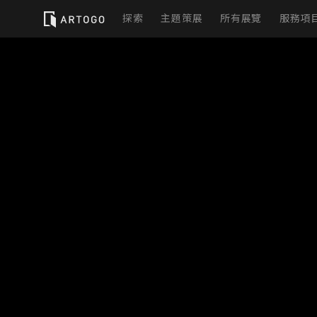
探索
主題策展
所有展覽
服務項
實
虛
展