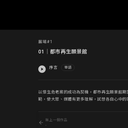
展場#1
01｜都市再生願景館
序言
華語
以懷生危老案的成功為契機，都市再生願景館期
範，使大眾、媒體有更多理解，試想各自心中的
無上一個作品
-