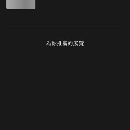
為你推薦的展覽
精選
小店永豐故事展--讓我們成為力量
沃
永豐基金會
臺