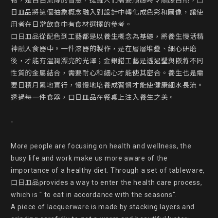
物，是自古流傳的智慧，提醒人們需要順應時令順應自然，口
日皿品將這個抽象概念融入到設計中轉化成色彩和圖像，讓使
用者在日常飲食中有食材選擇的參考。

口日皿品從配色到工藝都是以養生概念為基礎，將養生慢活精
神融入食器中。一件漆器的製作，是在層層堆疊、細心研磨
後，才能有溫潤漂亮的光澤；金銀錯工藝是透過鑿與嵌將不同
性質的金屬結合，需要耐心和細心才能使其密合。養生也是需
要日積月累地實行，慢慢地培養成習慣才能使健康細水長流。

透過每一件食器，口日皿品在餐桌上注入養生之美。

-

More people are focusing on health and wellness, the 
busy life and work make us more aware of the 
importance of a healthy diet. Through a set of tableware, 
口日皿品provides a way to enter the health care process, 
which is " to eat in accordance with the seasons".

A piece of lacquerware is made by stacking layers and 