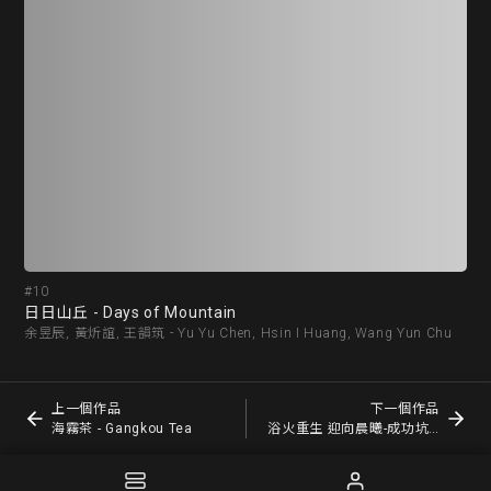
#10
#1
日日山丘 - Days of Mountain
海霧
余昱辰, 黃炘誼, 王韻筑 - Yu Yu Chen, Hsin I Huang, Wang Yun Chu
李郁婷
上一個作品
下一個作品
海霧茶 - Gangkou Tea
浴火重生 迎向晨曦-成功坑道休閒渡假堡 - Reborn and Greet the dawn