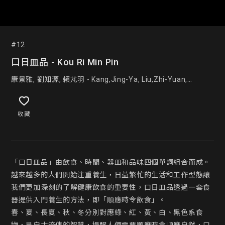
#12
口日皿品 - Kou Ri Min Pin
康景雅, 劉知源, 賴芃羽 - Kang,Jing-Ya, Liu,Zhi-Yuan,
Lai,Peng-Yu
收藏
「口日皿品」由飲食、時間、器皿和品味四個單詞組合而成。

越來越多的人們開始注重養生，日益繁忙的生活和工作型態讓
我們更加深刻的了解健康飲食的重要性，口日皿品透過一套食
器提供入門養生的方法，即「順應時令飲食」。

春、夏、長夏、秋、冬分別對應綠、紅、黃、白、黑色系食