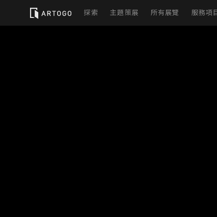
探索
主題策展
所有展覽
服務項
實
虛
展