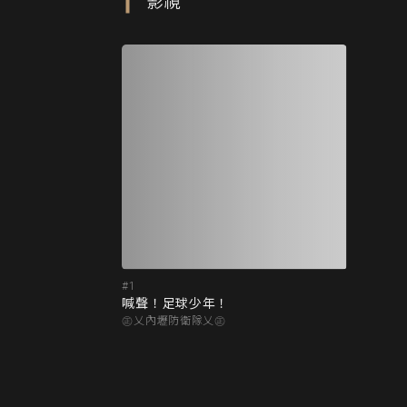
影視
#1
喊聲！足球少年！
㊣乂內壢防衛隊乂㊣