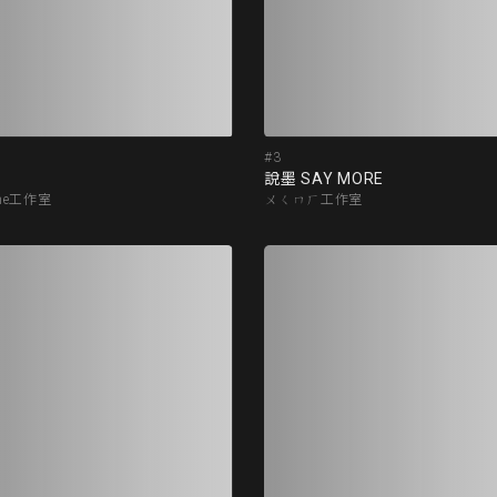
#3
說墨 SAY MORE
one工作室
ㄨㄑㄇㄏ工作室