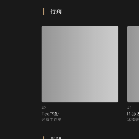
行銷
#2
#1
Tea下船
If-冰
迷有工作室
冰棒