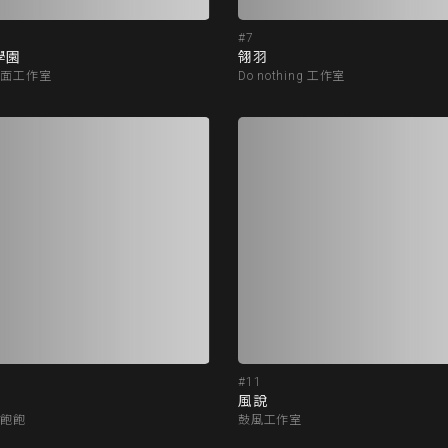
#7
學園
翎羽
馬面工作室
Do nothing 工作室
#11
風說
睡飽飽
鼓風工作室