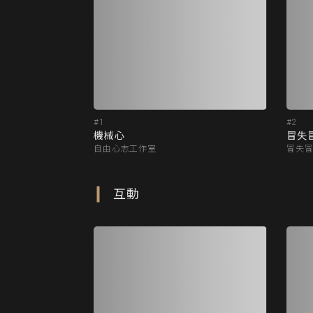
#1
#2
機械心
冒失
自由心志工作室
冒失
互動