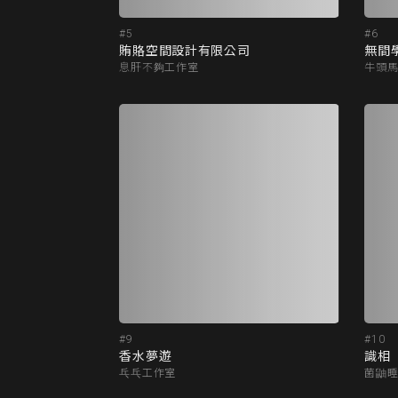
#5
#6
賄賂空間設計有限公司
無間
息肝不夠工作室
牛頭
#9
#10
香水夢遊
識相
乓乓工作室
菌鼬