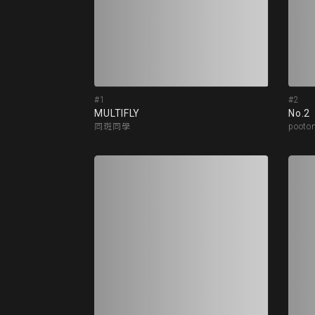
#1
#2
MULTIFLY
No.2
同斑同學
poot