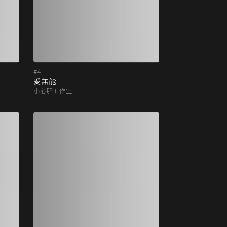
#4
愛無能
小心肝工作室