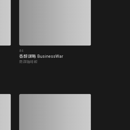
#4
香醇謀略 BusinessWar
商謀咖啡館