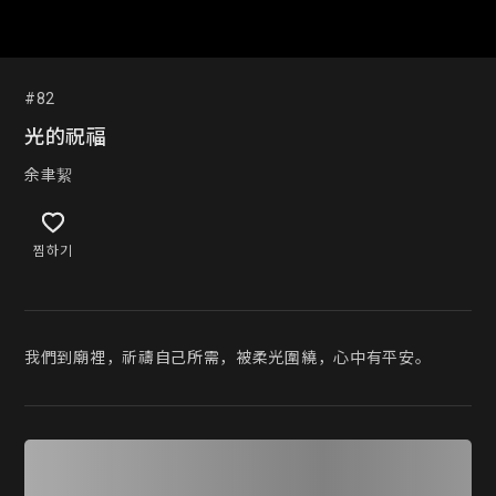
#82
光的祝福
余聿絜
찜하기