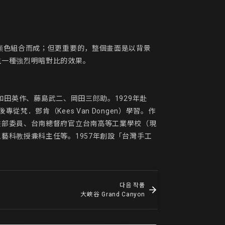
顏色組合而成；但更重要的，整個畫面是以背景
一種強烈明暗對比的效果。

田英作、藤島武二、岡田三郎助。1929年赴
其後專從梵．鄧肯（Kees Van Dongen）學習。作
畫部委員、台南總督府官立台南高等工業學校（現
藝科教授兼科主任等。1957年創設「台灣手工
다음 작품
大峽谷 Grand Canyon