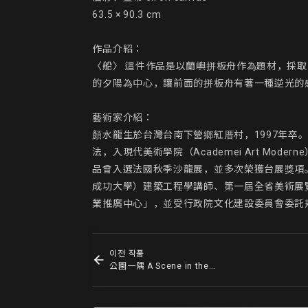
63.5 × 90.3 cm

作品介紹：

〈船〉 這件作品是以蘭嶼拼板舟作為題材，採
的夕陽為中心，讓前面的拼板舟有著一種逆光的
藝術家介紹：

顏水龍生於台灣台南下營鄉紅厝村，1997年卒
法，入現代美術學院（Academei Art Modern
品曾入選法國秋季沙龍展，並多次榮獲台展獎項
成功大學）建築工程學講師、第一屆全省美術展
業推廣中心」，並受行政院文化建設委員會委託
이전 작품
公園一隅 A Scene in the Park