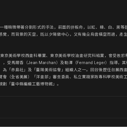
取一種稍微帶著分割形式的手法，前面的拼板舟，以紅、綠、白、黑等
感覺，而背景的天空，既以夕陽做中心，又有幾朵烏雲橫空而過，產生
。東京美術學校西畫科畢業、東京美術學校油畫研究科結業，曾受教於和
e），受馬爾香（Jean Marchan）及勒澤（Fernand Leger）指導，
。為「赤島社」及「臺陽美術協會」組織人之一。回台後歷任台展西
覽會（全省美展）「洋畫部」審查委員、私立實踐家政專科學校美術工
規劃「臺中縣編織工藝博物館」。