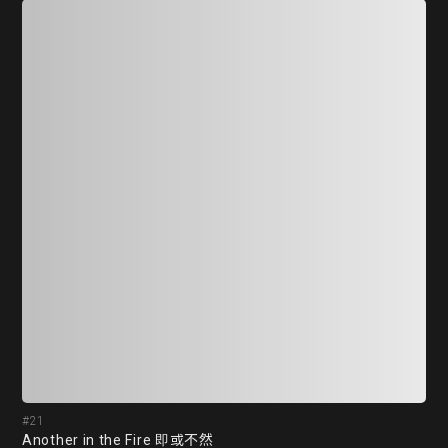
#21
#2
Another in the Fire 即或不然
Lif