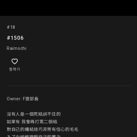
#18
#1506
Raimochi
찜하기
Owner: F狸部長

沒有人是一個死結綁不住的

如果有 我會再打第二個結

對自己的繩結技巧非常有信心的毛毛
