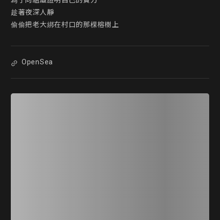
為了向組織證明自己的實力

趁著夜深人靜

偷偷把老大綁在村口的那棵榕樹上
OpenSea