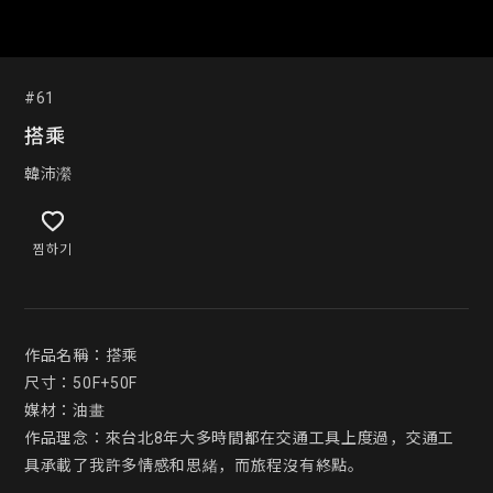
#61
搭乘
韓沛瀠
찜하기
作品名稱：搭乘

尺寸：50F+50F

媒材：油畫

作品理念：來台北8年大多時間都在交通工具上度過，交通工
具承載了我許多情感和思緒，而旅程沒有終點。