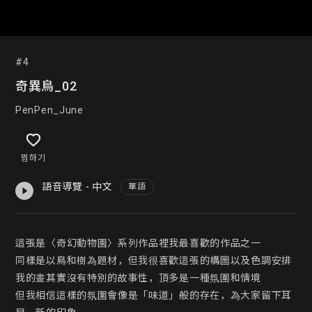
#4
奇異鳥_02
PenPen_June
찜하기
語音導覽 - 中文
華語
這張是〈奇幻動物園〉系列作品裡我最喜歡的作品之一

同樣是以鳥和樹為題材，但我很喜歡這張的構圖以及色調安排

我的畫其實沒有特別的故事性，頂多是一種氛圍和情境

但我相信這樣的氛圍會像是「味道」般的存在，為大家留下耳