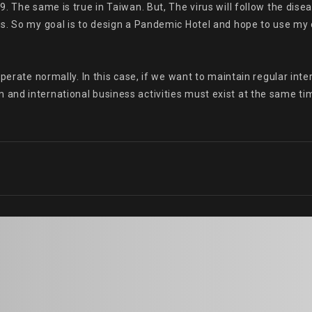
 The same is true in Taiwan. But, The virus will follow the disea
. So my goal is to design a Pandemic Hotel and hope to use my onl
perate normally. In this case, if we want to maintain regular inte
nd international business activities must exist at the same time