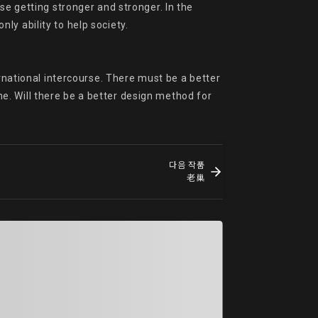
se getting stronger and stronger. In the 
y ability to help society.

rnational intercourse. There must be a better 
. Will there be a better design method for 
다음 작품
老巢