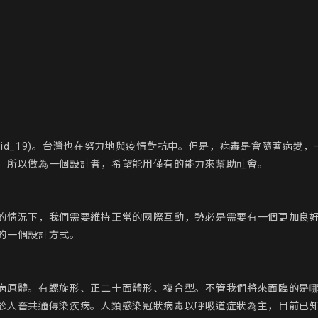
ovid_19)。台灣也在努力地與疫情對抗中。但是，病毒是會隨著病
。所以做為一個設計者，希望能用僅有的能力來幫助社會。

的情況下，我們需要維持正常的國際互動，勢必是需要有一個更加良
一個設計方式。

病原體。有螺旋形、正二十面體形、複合型。不管我們將來面臨的是哪
人畜共通傳染疾病。人類感染冠狀病毒以呼吸道症狀為主，目前已知罹患