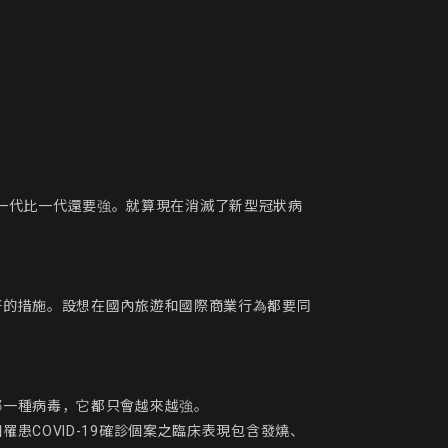
變，一代比一代還要強。就算現在消滅了新型冠狀病
好的措施。設想在國內旅遊和國際商業行為都要同
一種病毒，它都只會越來越強。

COVID-19確診個案之臨床表現包含發燒、