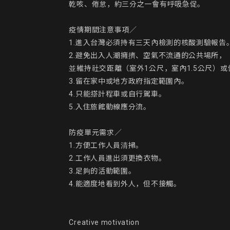
乾咳、倦怠，約三分之一會有呼吸急促。

疫情期間注意事項／

1.進入台灣必須持有三天內檢測的核酸測驗報告。
2.避免出入人潮擁擠、空氣不流通的公共場所，

並維持社交距離（室外1公尺，室內1.5公尺）或
3.留在家中或地方政府指定範圍內。

4.只能搭計程車或自行駕車。

5.入住旅館動線應分流。

防疫單元需求／

1.方便工作人員清掃。

2.工作人員進出須更換衣物。

3.足夠的活動範圍。

4.能適度地看到外人，但不接觸。

Creative motivation
