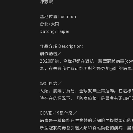
陳志宏

基地位置 Location:

台北/大同

Datong/Taipei

作品介紹 Description:

創作動機／

2020開始，全世界都在對抗，新型冠狀病毒(c
毒，在未來我們有可能面對的是更加強壯的病毒
設計理念／

人類，脫離了貿易，全球就無正常運轉。在這樣
時存在的情況下，「防疫旅館」是否會有更加好的
COVID-19是什麼／

病毒是一種僅能在生物體的活細胞內複製繁衍的
新型冠狀病毒會引起人類和脊椎動物的疾病，屬於