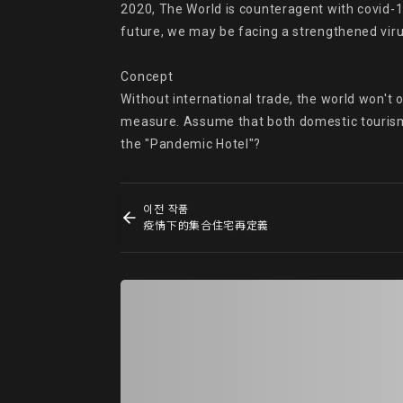
2020, The World is counteragent with covid-19.
future, we may be facing a strengthened virus
Concept

Without international trade, the world won't o
measure. Assume that both domestic tourism a
the "Pandemic Hotel"?
이전 작품
疫情下的集合住宅再定義