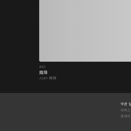
#62
霜降
Juan 娟娟
약관 
서비스
프라이