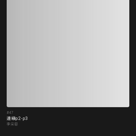
#47
#4
邊緣p2-p3
邊緣
李采容
李