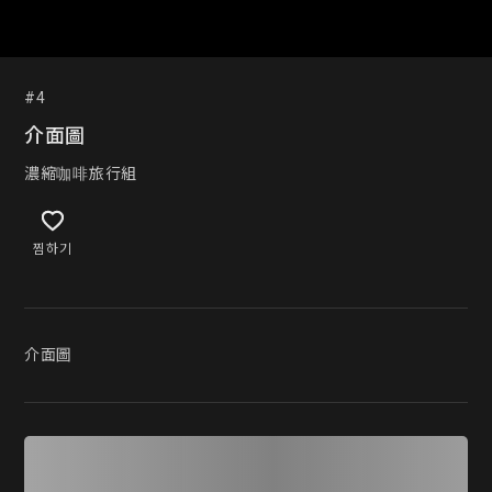
#4
介面圖
濃縮咖啡旅行組
찜하기
介面圖