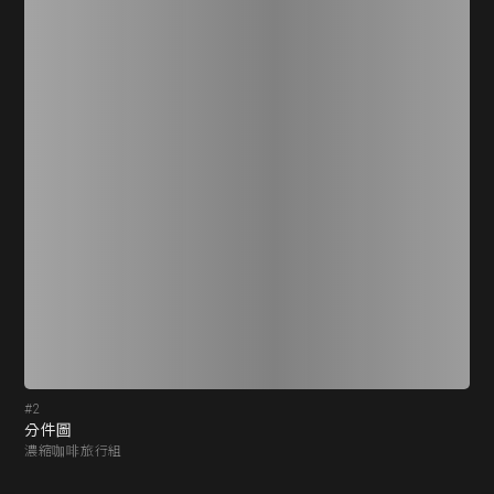
#2
#3
分件圖
把
濃縮咖啡旅行組
濃