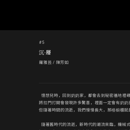
#5
沉·層
羅雅芸 / 陳芳如
  憶想兒時，回到奶奶家，都會去到秘密基地裡尋寶，在那幽暗的廚房裡，有一檯比我還高的木製櫥櫃，

將拉門打開會發現許多驚喜，裡面一定會有奶奶
但隨著時間的流逝，我們慢慢長大，那檯櫥櫃就越
  隨著舊時代的流逝，新時代的潮流來臨，機械式加工的家具盛行，普遍民眾追求版型簡易、組裝快速、價格便宜的家俱，
