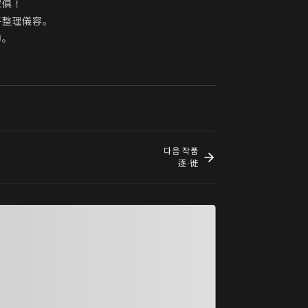
！ 

整理儀容。

。

다음 작품
逐·徙