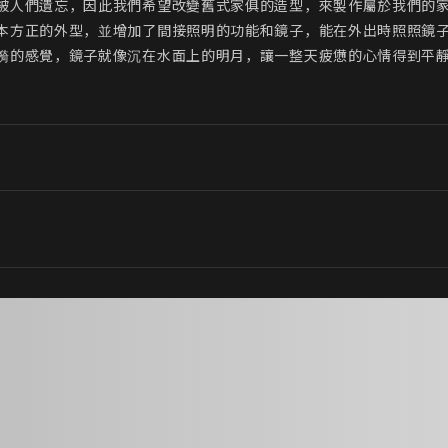
人們遺忘，因此我們希望改變舊式家俱的造型，來製作屬於我們的家俱
本方正的外型，並增加了間接照明的功能和鏡子，能在外出時照照鏡子
漪的感覺，鏡子就像沉在水面上的明月，讓一整天疲憊的心情得到平靜