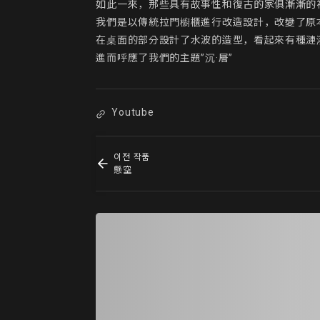
如此一來，那些具有故事性和復古的家俱漸漸的被
我們是以傳統拉門櫥櫃進行改造設計，改變了原
在桌面的部分設計了水波的造型，看起來有種漣
進而呼應了我們的主題”沉·層”
Youtube
이전 작품
懸空