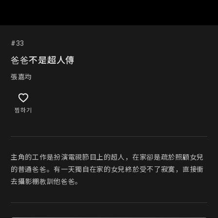
#33
爸爸不是超人傳
張嘉均
찜하기
主角的工作是扮演電視節目上的超人，在家卻是疏於照顧女兒
的普通爸爸。有一天獨自在家的女兒終於受不了寂寞，直接衝
去攝影棚教訓他爸爸。