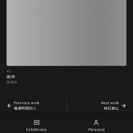
#6
#7
樹林
編
陳穎亭
葉
Previous work
Next work
編織時間的人
給紅蝦山
Exhibitions
Personal