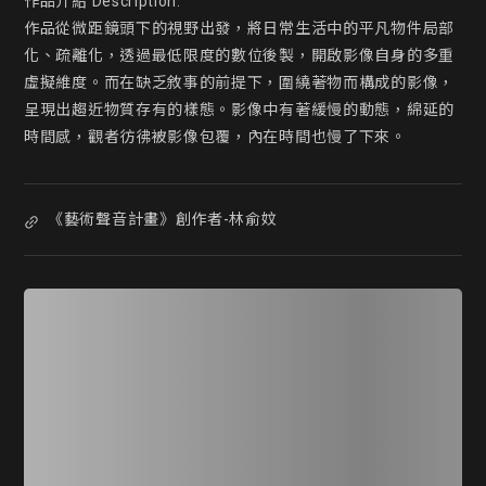
作品介紹 Description:

作品從微距鏡頭下的視野出發，將日常生活中的平凡物件局部
化、疏離化，透過最低限度的數位後製，開啟影像自身的多重
虛擬維度。而在缺乏敘事的前提下，圍繞著物而構成的影像，
呈現出趨近物質存有的樣態。影像中有著緩慢的動態，綿延的
時間感，觀者彷彿被影像包覆，內在時間也慢了下來。 
《藝術聲音計畫》創作者-林俞妏