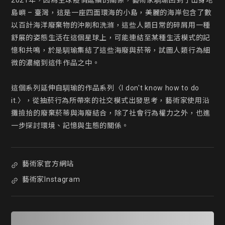
2021年，因為全球疫情延續的關係，藝術家騆瑜回到了出身地
島嶼 – 臺灣，這是一座四面環海的小島，美麗的海岸包含了數
以百計海洋廢棄物的沖刷和洗滌，這些人類日常的碎屑用一種
舒展的姿態生活在這個星球上，可能連結至某種生活模式的記
憶和共鳴，於是騆瑜集結了這些海廢與菸蒂，試圖人類行為細
微的濃縮到這件作品之中。

這個系列延伸自騆瑜的作品系列〈I don't know how to do 
it.〉，從抽菸行為所帶來的社交模式出發思考，藝術家使用沿
攤撿拾的廢棄菸蒂與海廢結合，除了社會行為權力之外，也進
一步探討環境、記憶與生態的關係。
藝術家官方網站
藝術家Instagram