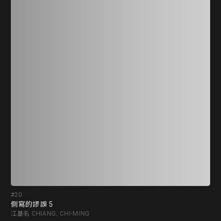
#20
#2
側寫的謬誤 5
不
江基名 CHIANG, CHI-MING
江基