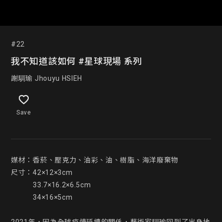
#22
我不知道該如何 #星球現場 系列
謝騆瑜 Jhouyu HSIEH
Save
媒材：香菸、壓克力、油彩、油、樹脂、海洋廢棄物

尺寸：42×12×3cm

　　　33.7×16.2×6.5cm

　　　34×16×5cm
