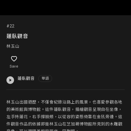
#22
蓮臥觀音
林玉山
Save
蓮臥觀音
華語
林玉山出國遊歷，不僅會紀錄沿路上的風景，也喜愛參觀各地
的美術館與博物館。這件蓮臥觀音，描繪觀音呈現自在坐像，
左手持蓮花，右手撐臉頰，以從容的姿態倚靠在金犼旁邊。這
件觀音作品的依據即是林玉山在芝加哥博物館所見到的木雕觀