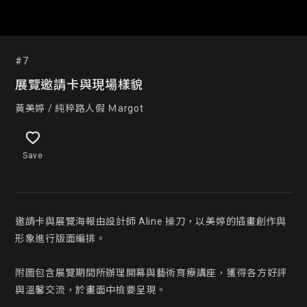
#7
展覽邀請卡與現場樣貌
黃美婷 / 純粹路人假 Ｍargot
Save
邀請卡與展覽海報由設計師 Aline 操刀，以美婷的插畫創作與
形象進行版面編排。

附圖包含展覽期間所辦理開幕與藝術育療講座，獲得各方好評
與溫馨交流，於畫面中檢要呈現。