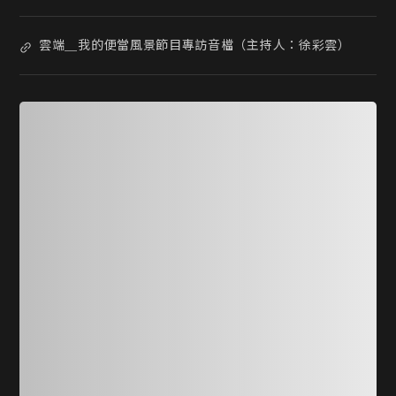
雲端＿我的便當風景節目專訪音檔（主持人：徐彩雲）