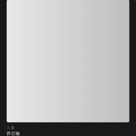
入選
入
許芯瑜
王