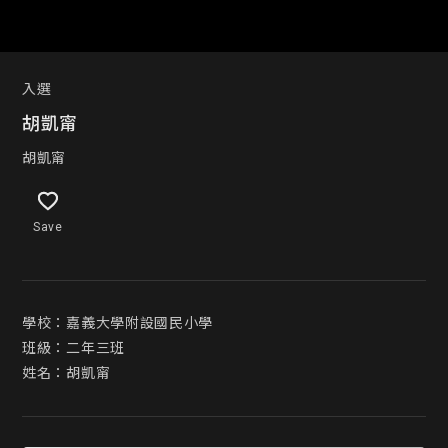
入選
胡凱甯
胡凱甯
Save
學校：嘉義大學附設國民小學

班級：二年三班

姓名：胡凱甯