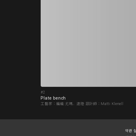
#2
Plate bench
工藝家：編織:尤瑪．達陸 設計師：Matti Klenell
약관 