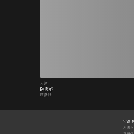
入選
陳彥妤
陳彥妤
약관 
서비스