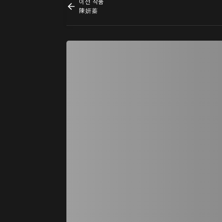
이전 작품
陳妍蓁