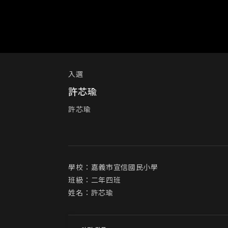
入選
許芯瑜
許芯瑜
學校：嘉義市宣信國民小學

班級：二年四班

姓名：許芯瑜