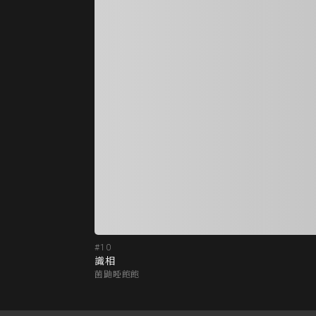
#10
識相
菌鼬睡飽飽