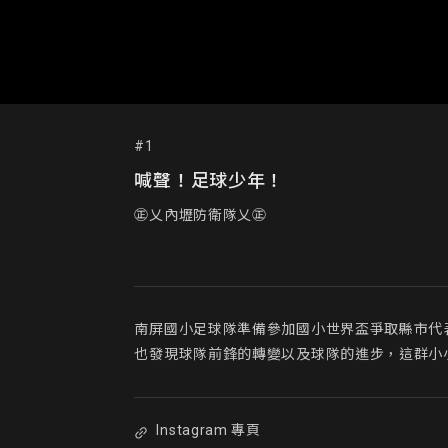
#1
喊聲！足球少年！
㊣乂內壢防衛隊乂㊣
南屏國小足球隊準備參加國小世界盃爭取縣市代
也發現球隊前鋒的轉變以及球隊的進步，這群小
Instagram 專頁