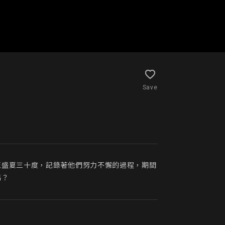
Save
至盛夏三十度，記錄著他們努力不懈的過程，期間
嗎？