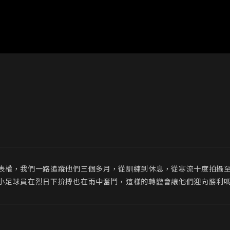
表權，我們一路追蹤他們三個多月，從訓練到休息，從寒流十度拍攝
小足球員在烈日下拚搏也在雨中奮鬥，這樣的轉變會讓他們迎向勝利