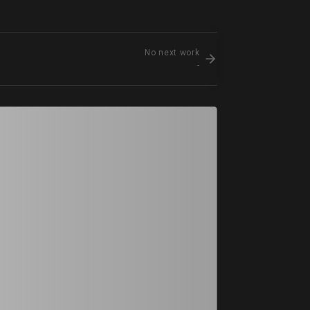
No next work
-