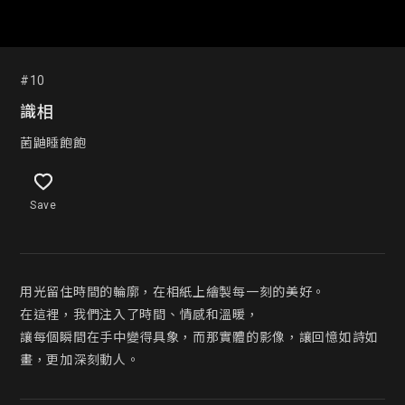
#10
識相
菌鼬睡飽飽
Save
用光留住時間的輪廓，在相紙上繪製每一刻的美好。

在這裡，我們注入了時間、情感和溫暖，

讓每個瞬間在手中變得具象，而那實體的影像，讓回憶如詩如
畫，更加深刻動人。