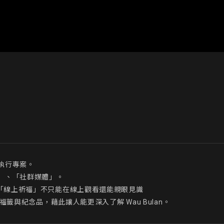
行專案。

、「社群媒體」。

、「線上祈福」不只能在線上觀看還能親眼見識

祈福籤與紀念品，藉此讓人能更深入了解 Wau Bulan。