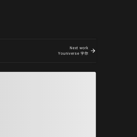
Next work
Youniverse 宇你