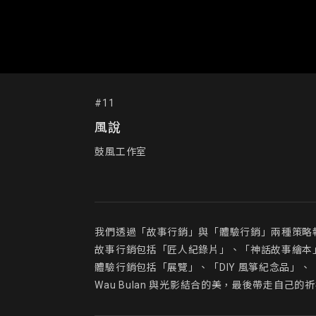
#11
風說
鼓風工作室
我們透過「故事行銷」與「體驗行銷」兩種策略執
故事行銷包括「匠人紀錄片」、「神話故事繪本」
體驗行銷包括「展覽」、「DIY 風箏紀念品」
Wau Bulan 與光影結合的美，最後帶走自己的