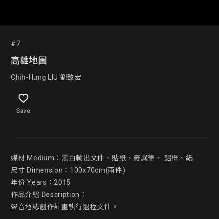
#7
高雄地圖
Chih-Hung LIU 劉致宏
Save
媒材 Medium：⿊白輸出文件、貼紙、奇異筆、 鋁框、紙

尺寸 Dimension：100x70cm(兩件)

年份 Years：2015

作品介紹 Description：

聲音地誌創作計畫執⾏過程文件。