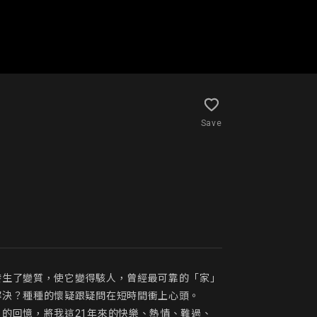
Save
發生了變質，使它變得駭人，曾經最可靠的「家」
決？種種的懷疑跟疑問在短時間衝上心頭。

的回憶，將我這21年來的快樂、熱情、難過、