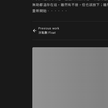
無助都溫存在這，雖然有不捨，但也該放下；雖
重新開始．．．．．．
Previous work
浮點數 Float