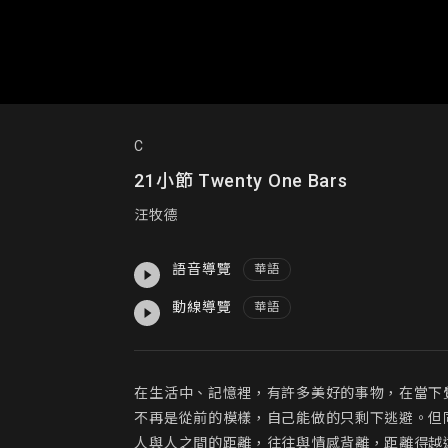
C
21小節 Twenty One Bars
汪牧德
語音導覽
華語
動線導覽
華語
在生活中、記憶裡，有許多美好的事物，在當下
不再是從前的模樣，自己能做的只剩下逃避。但
人與人之間的距離，往往與情感背離，距離得越