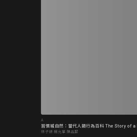
A
習慣城自然：當代人類行為百科 The Story of a No
林子妍 楊允箏 陳品絜