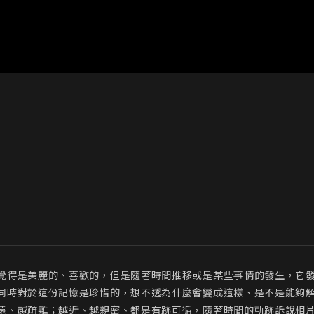
覺得是美麗的、喜歡的，但是隨著時間推移或是某些事情的發生，它
同時對於這份記憶是珍惜的，想不透為什麼會變成這樣、是不是能夠解
遠、越疏離；越近、越親密、都是有跡可循，隨著時間的軌跡訴說相片