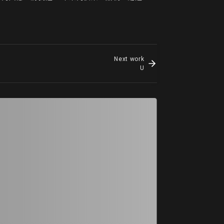
Next work
U