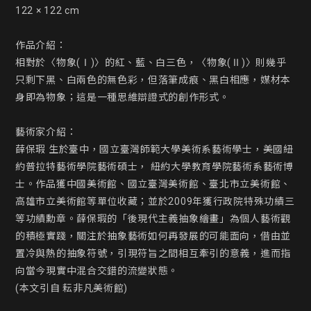
122 × 122 cm

作品介紹：

相對於〈物象(Ⅰ)〉的紅、藍、白三色，〈物象(Ⅱ)〉則幾乎
只剩下黑、白兩色的無色彩，但落筆成痕、黑白相應，媒材本
身即為物象；這是一種思維辯證式的創作形式。

藝術家介紹：

薛保瑕 生於臺中，國立臺灣師範大學美術系藝術學士，美國紐
約普拉特藝術學院藝術碩士， 紐約大學教育學院藝術系藝術博
士。作品獲中國美術館、國立臺灣美術館、臺北市立美術館、
高雄市立美術館等單位收藏；並於2009年獲行政院特殊功績三
等功績勳章。薛保瑕的「後現代主義抽象繪畫」為個人藝術觀
的積極實踐，關注於抽象藝術如何再發展的可能面向，借由並
置冷與熱的抽象符號，引現符旨之間相互牽引的意義，進而指
向當今現實中混合交錯的流變狀態。

(本文引自 耘非凡美術館)