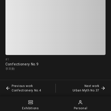
#1
#2
Confectionery No.9
Co
李政勳
李
Previous work
Next work
Confectionery No.4
Urban Myth No.37
Exhibitions
Personal