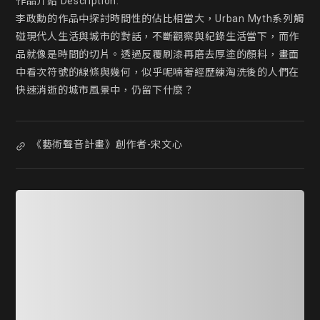
作品介紹 Description:

李政勳的作品中探討時間性的佔比相當大，Urban Myth系列觸
碰現代人生活與城市的對話，不斷觀察與紀錄生活當下，而作
品就像是時間的切片。透過反覆刷漆再磨去厚塗的顏料，畫面
中看次符號的線條與幾何，似乎呢喃著經歷練淘洗後的人們在
快速消逝的城市風景中，仍留下什麼？
《藝術聲音計畫》創作者-宋文心