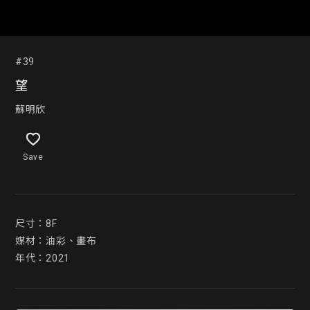
#39
望
蘇明欣
Save
尺寸：8F

媒材：油彩、畫布

年代：2021