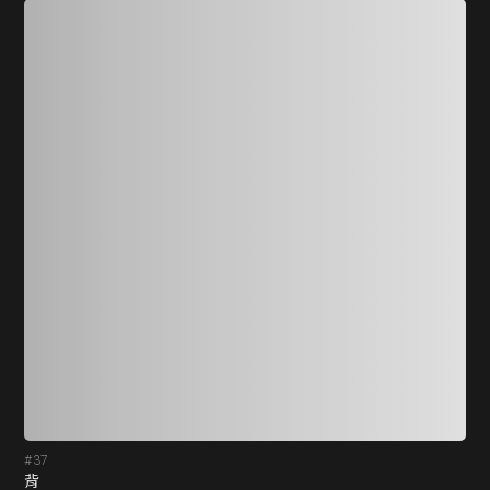
#37
#3
背
撥