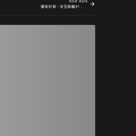
Next work
邊境封鎖・安全距離#1 你的早安，我 的晚安