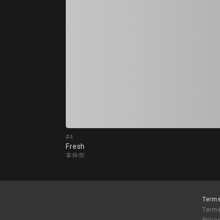
#4
Fresh
李梓熒
Terms
Terms