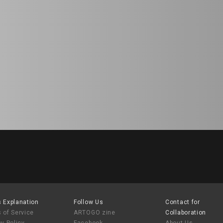
 Explanation
Follow Us
Contact for
 of Service
ARTOGO zine
Collaboration