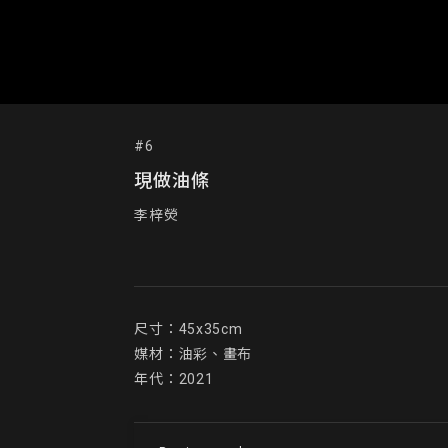
#6
現做油條
李梓熒
尺寸：45x35cm

媒材：油彩、畫布

年代：2021