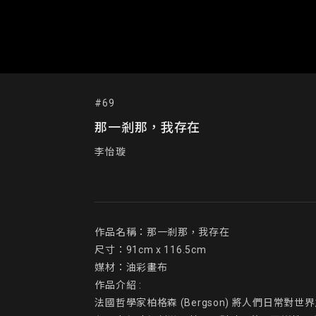
#69
那一剎那，我存在
李怡璇
作品名稱：那一剎那，我存在 

尺寸：91cm x 116.5cm

媒材：油彩畫布

作品介紹 :

法國哲學家柏格森 (Bergson) 將人們日