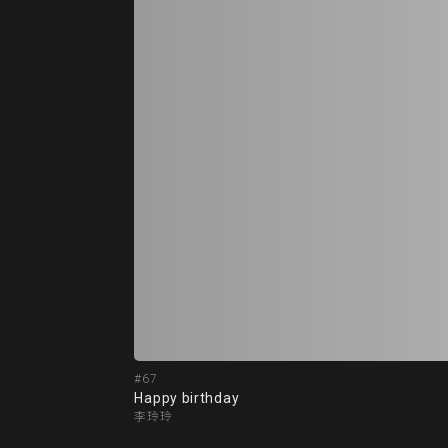
#67
Happy birthday
李玲玲