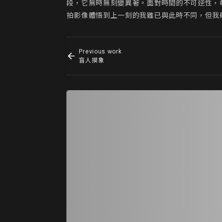
段，它無時無刻變異著。面對時間的不可逆性，
拍影像體悟到上一刻的我雖已與此時不同，但我
Previous work
盲人摸象