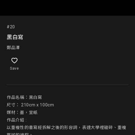
#20
黑白寫
鄭品澤
Save
作品名稱：黑白寫

尺寸： 210cm x 100cm

媒材：墨，宣紙

作品介紹 :

以重複性的書寫經拆解之後的形容詞，表達大學裡破碎、重複