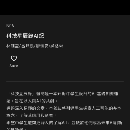
B06
科技星辰錄AI紀
林鈺堂/呂世凱/廖懷安/吳洛琳
Save
「科技星辰錄」雜誌是一本針對中學生設計的A I基礎知識雜
誌，旨在以人與A I的共創。

透過深入易懂的文章，本雜誌將引導學生探索人工智能的基本
概念，了解其應用和影響。

希望中學生能夠更深入的了解A I，並啟發他們成為未來AI創新