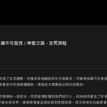
示可能性 / 神聖之路 - 生死旅程
流成了主流趨勢。近幾年急速崛起的元宇宙概念，可被視為當代社會
築會從中扮演哪種腳色，便是這次畢業設計探討的題目。

的樣貌有一些想法。而受疫情影響的我們這代人，因為她而產生了許
 元宇宙未來世界，建築將會產生哪些新的空間型態，而又有哪些功能將