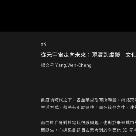
#9
從元宇宙走向未來：現實到虛擬 - 文化展
楊文呈 Yang,Wen-Cheng
後疫情時代之下，各產業型態有所轉變。網路交
生活方式，都將有別於過往。而在這些之中，建
而由於自身對於電玩很感興趣，也對於未來城市
而誕生。向透果此題目去思考對於全面化 3D