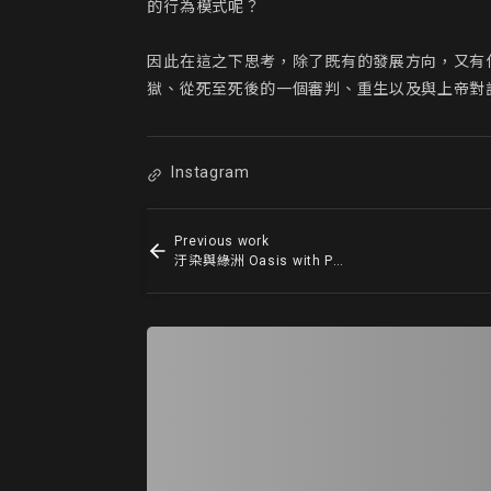
的行為模式呢？

因此在這之下思考，除了既有的發展方向，又有
獄、從死至死後的一個審判、重生以及與上帝對
Instagram
Previous work
汙染與綠洲 Oasis with Pollution