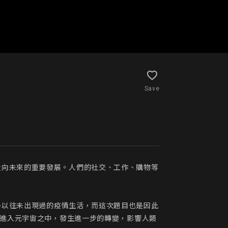
Save
走向未來的重要發展。人們的社交、工作、購物等
多以往未出現過的疫情生活，而這次題目也是因此
會進入元宇宙之中，發生進一步的轉變，影響人類