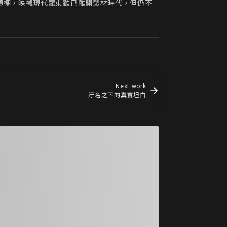
頂棚，映襯現代羅東雖已離開製材時代，但仍不
Next work
汙名之下的真實坦白