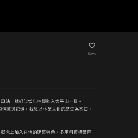
Save
車站，就好似當年林鐵駛入太平山一樣。

的情感與記憶，我想以林業文化的歷史為基石，
。概念上加入在地的建築特色，多用斜板構築屋