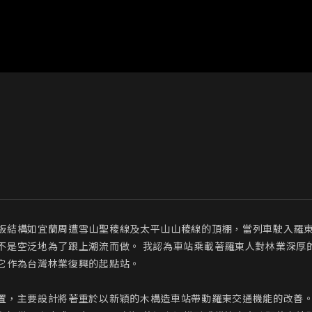
板結構如宜蘭周遭雪山聖稜線及太平山山稜線的頂棚，當列車駛入羅東
不是空泛地為了跟上潮流而做。 我認為車站乘載著羅東人對林業深厚
它作為台灣林業復興的起點站。

置，主要設計將著重於以新穎的木構造車站帶動羅東交通機能的改善