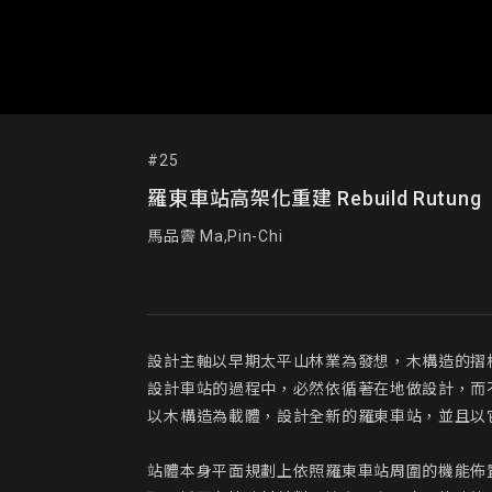
#25
羅東車站高架化重建 Rebuild Rutung
馬品霽 Ma,Pin-Chi
設計主軸以早期太平山林業為發想，木構造的摺
設計車站的過程中，必然依循著在地做設計，而
以木構造為載體，設計全新的羅東車站，並且以
站體本身平面規劃上依照羅東車站周圍的機能佈