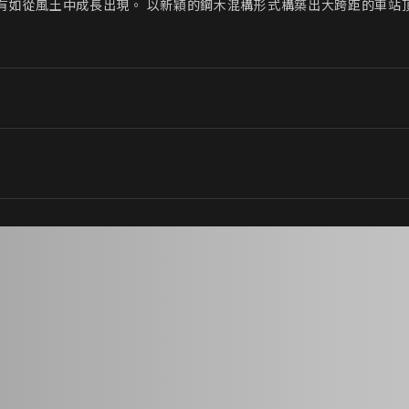
有如從風土中成長出現。 以新穎的鋼木混構形式構築出大跨距的車站