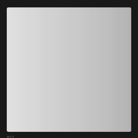
#20
#2