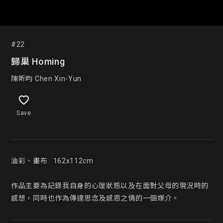
#22
歸巢 Homing
陳昕昀 Chen Xin-Yun
Save
油彩、畫布   162x112cm

作品主要為記錄我自身的心理狀態以及在面對父母的現況時的
感想，同時也作為傳達思念及感恩之情的一個媒介。