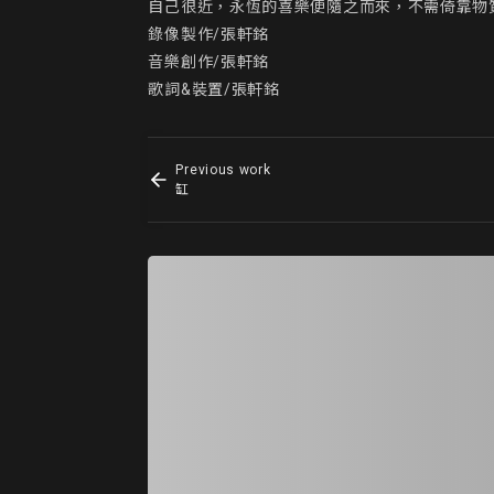
自己很近，永恆的喜樂便隨之而來，不需倚靠物
錄像製作/張軒銘

音樂創作/張軒銘

歌詞&裝置/張軒銘
Previous work
缸