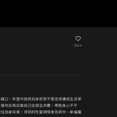
Save
為藉口，來當作造就自身狀態不穩定或構成生活某
意識地認真認識自己這個生命體，導致身心不平
的往自身探索，得到的性靈頓悟會告訴你，幸福離