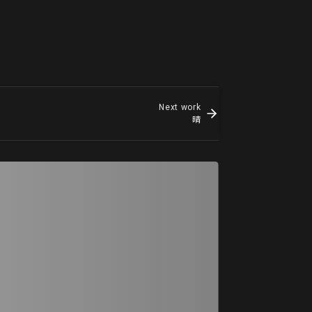
Next work
晴