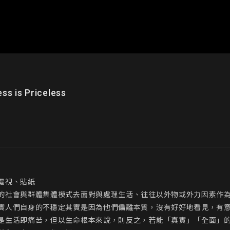
s Priceless
視、貼紙

的社會與群體集體模式去面對與處理生活、往往以外物或外力因素作
實人們自身的不穩定其實是因為他們偏離本質，沒有好好地看見，有
是生活即痛苦，但以生命根本來說，則反之，若能「真實」「全面」