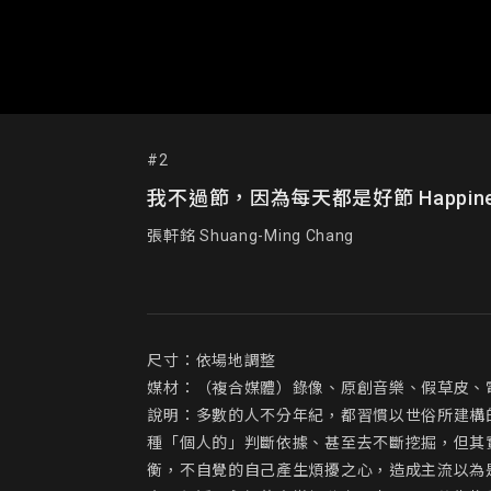
#2
我不過節，因為每天都是好節 Happiness i
張軒銘 Shuang-Ming Chang
尺寸：依場地調整

媒材：（複合媒體）錄像、原創音樂、假草皮、電
說明：多數的人不分年紀，都習慣以世俗所建構
種「個人的」判斷依據、甚至去不斷挖掘，但其
衡，不自覺的自己產生煩擾之心，造成主流以為