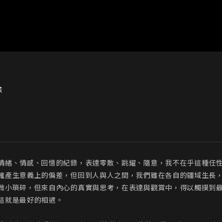
除
情緒、情感、回憶的紀錄，表達零散、跳耀、隨意，我不在乎這種任
確產生意義上的偏差，但回到人與人之間，我們雖在各自的疆域生長
微小瑣碎，但來自內心的真實與思考，在表達與觀賞中，得以觸摸到
就是最好的相遇。
