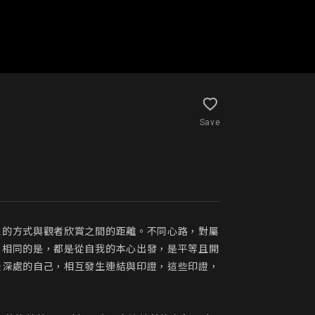
Save
性的方式與觀者欣賞之間的距離。不同心路，對屬
，相同的是，都是從自我的本心出發，是平等且開
最深處的自己，相互發生連結與印證，這些印證，