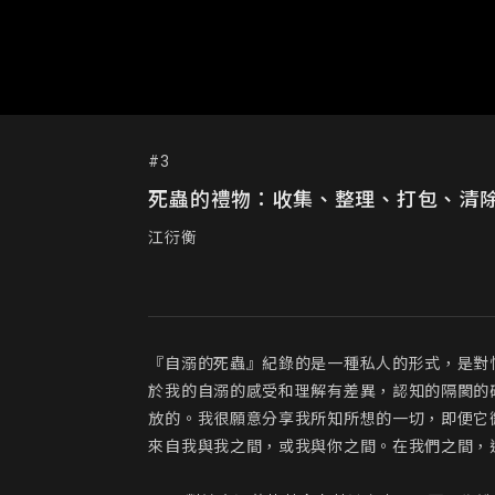
#3
死蟲的禮物：收集、整理、打包、清
江衍衡
『自溺的死蟲』紀錄的是一種私人的形式，是對
於我的自溺的感受和理解有差異，認知的隔閡的
放的。我很願意分享我所知所想的一切，即便它
來自我與我之間，或我與你之間。在我們之間，這