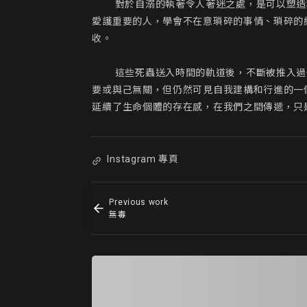
         對於自溺的執著令人著迷之處，是可以塑造和建立一個自我封閉而又無限延伸的世界，能夠因此長時間單一而沈溺的執著著。同時提醒自己專注於其他事和及時
愛護重要的人，學會不在意瑣碎的事情、瑣碎的
收。

         這些死蟲送入時間的軌道後，不斷被推入過去。我感到一種新生，我們的確有可能時時刻刻成為一個新的自己。具象化後的形態和細節，過後回望，顯的不再重
要或與己無關，但仍然可見自我建構和行進的一
延續了生命個體的存在感，在我們之間傳遞，只
Instagram 專頁
Previous work
無毒