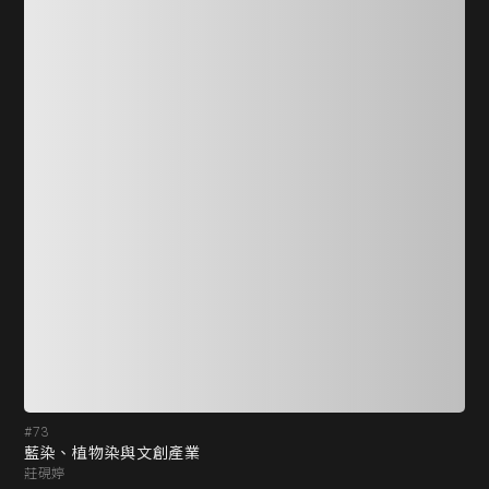
#73
#7
藍染、植物染與文創產業
藍
莊硯婷
田