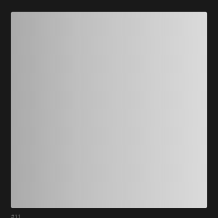
#11
#1