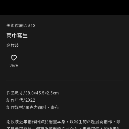
美術館展區#13
雨中寫生
謝牧岐
Save
作品尺寸/38.0×45.5×2.5cm

創作年代/2022

創作媒材/壓克力顏料、畫布

謝牧岐近年創作回歸於繪畫本身，以寫生的命題展開創作，除