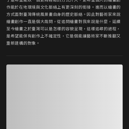
了是希望能以一個更為輕鬆的方式介入，更希望個人的繪畫創
作能於在地環境與文化脈絡上有更深刻的銜接。進而以繪畫的
方式面對臺灣傳統風景畫自身的歷史脈絡。因此對藝術家來說
繪畫創作一直是個大哉問，從追問繪畫對我來說是什麼，延續
至今繪畫之於臺灣可以是怎樣的容貌呈現，這樣追尋的過程，
是希望能保有創作上不確定性，它是個能讓藝術家不斷推翻又
重新建構的對象。